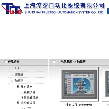
产品分类
产品展示
>>
触摸屏
PLC
变频器
触摸屏
昆仑通态
三菱触摸屏
海泰克触摸屏
威纶触摸屏
7寸触摸屏（特价促销）
E-VIEW